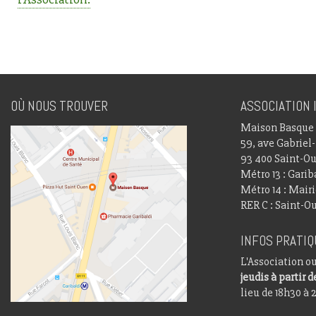
OÙ NOUS TROUVER
ASSOCIATION 
Maison Basque
59, ave Gabriel-
93 400 Saint-O
Métro 13 : Garib
Métro 14 : Mair
RER C : Saint-O
INFOS PRATI
L'Association o
jeudis à partir d
lieu de 18h30 à 